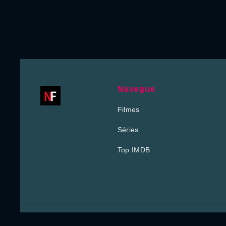
Navegue
Filmes
Séries
Top IMDB