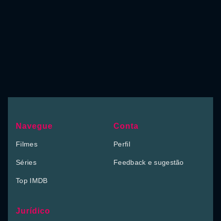
Navegue
Conta
Filmes
Perfil
Séries
Feedback e sugestão
Top IMDB
Jurídico