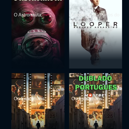
O Astronauta
Looper: Assassinos do
Futuro
Os Fabelmans
Os Fabelmans