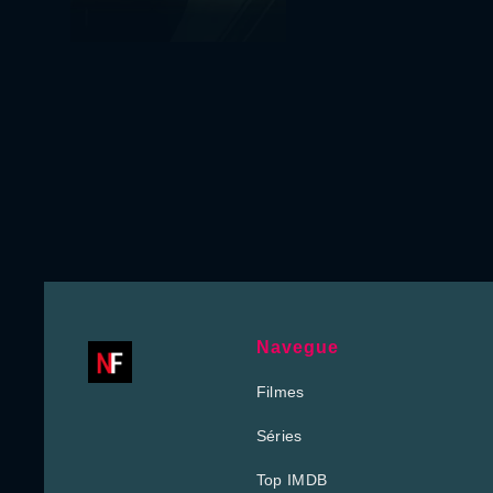
Navegue
Filmes
Séries
Top IMDB