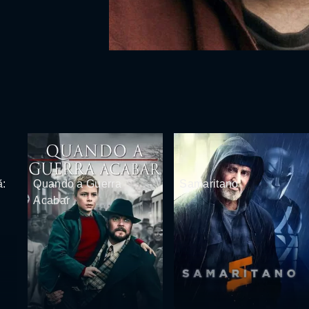
ã:
Quando a Guerra
Samaritano
Acabar