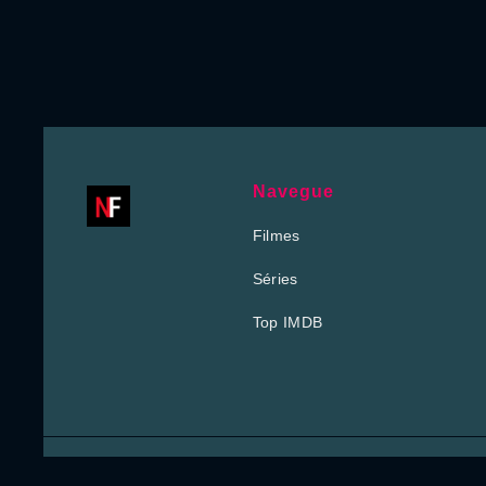
Navegue
Filmes
Séries
Top IMDB