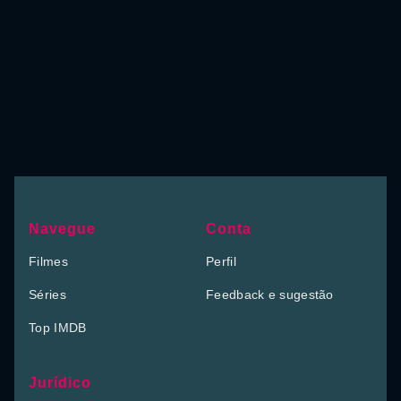
Navegue
Conta
Filmes
Perfil
Séries
Feedback e sugestão
Top IMDB
Jurídico