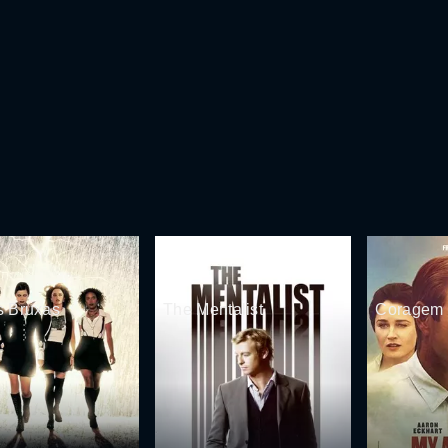
s Bruxas
The Mentalist
Coragem