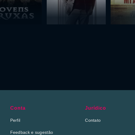
Conta
Jurídico
Perfil
Contato
Feedback e sugestão