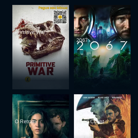
Primitive War
2067
O Retrato
Head Count