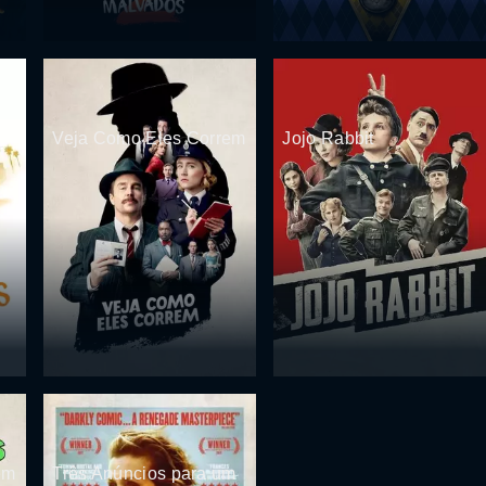
Veja Como Eles Correm
Jojo Rabbit
em
Três Anúncios para um