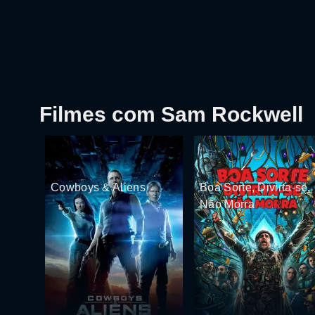
Filmes com Sam Rockwell
Cowboys & Aliens
Boa Sorte, Divirta-se,
Não Morra