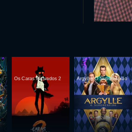
Os Caras Malvados 2
Argylle: O Superespião