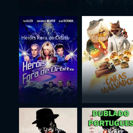
Heróis Fora de Órbita
Os Caras Malvados
See How They Run
Veja Como Eles Corr