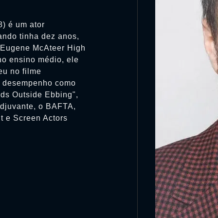
) é um ator
ando tinha dez anos,
J Eugene McAteer High
o ensino médio, ele
u no filme
eu desempenho como
rds Outside Ebbing",
adjuvante, o BAFTA,
it e Screen Actors