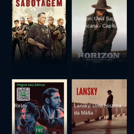
Sabotagem
Horizon: Uma Saga
Americana - Capítulo
1
Relay
Lansky: Uma História
da Máfia