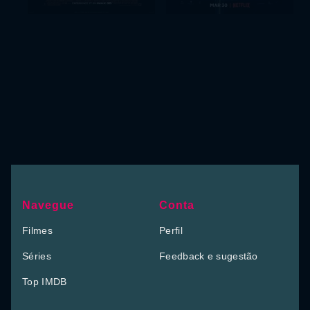
Navegue
Conta
Filmes
Perfil
Séries
Feedback e sugestão
Top IMDB