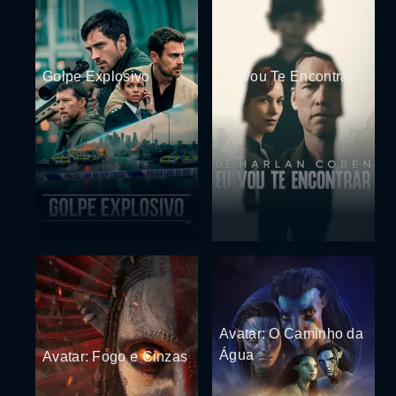
Golpe Explosivo
Eu Vou Te Encontrar
Avatar: O Caminho da
Água
Avatar: Fogo e Cinzas