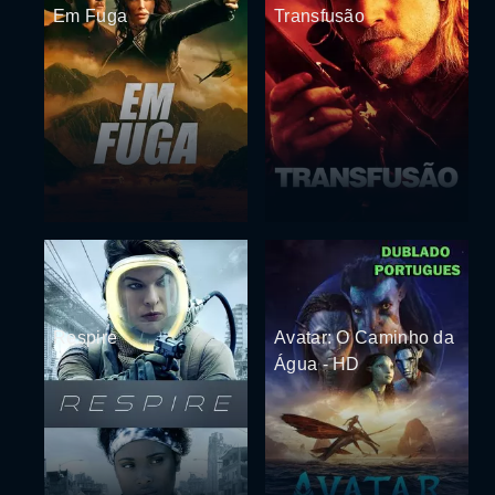
Em Fuga
Transfusão
Respire
Avatar: O Caminho da
Água - HD