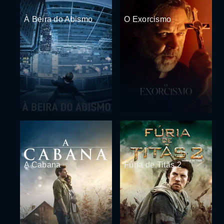
À Beira do Abismo
O Exorcismo
A Cabana
Fúria de Titãs 2