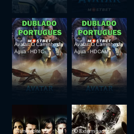
Avatar: O Caminho da
Avatar: O Caminho da
Água - HDTC
Água - HDCAM
Última noite
O Exterminador do