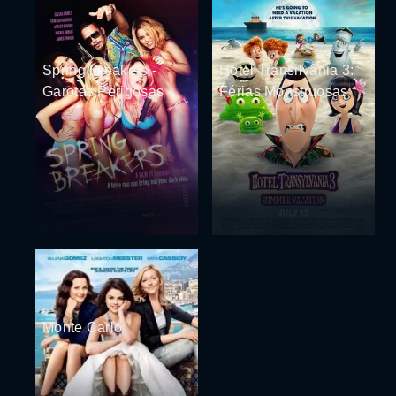
Spring Breakers -
Hotel Transilvânia 3:
Garotas Perigosas
Férias Monstruosas
Monte Carlo