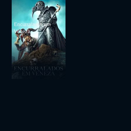
Encurralados em
Veneza