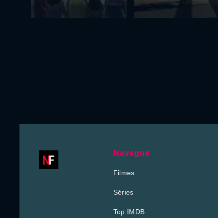
Navegue
Filmes
Séries
Top IMDB