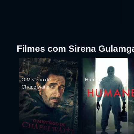
Filmes com Sirena Gulamg
O Mistério de
Humane
Chapelwaite