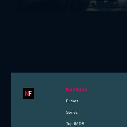
Navegue
Filmes
Séries
Top IMDB