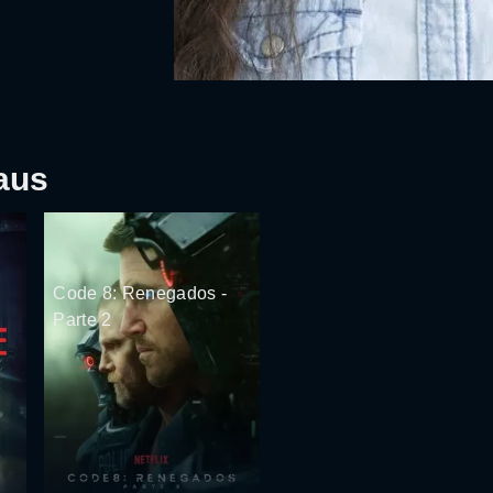
aus
Code 8: Renegados -
Parte 2