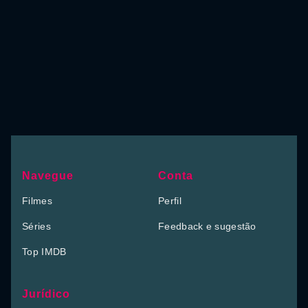
Navegue
Conta
Filmes
Perfil
Séries
Feedback e sugestão
Top IMDB
Jurídico