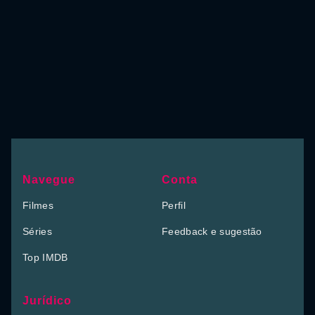
Navegue
Conta
Filmes
Perfil
Séries
Feedback e sugestão
Top IMDB
Jurídico