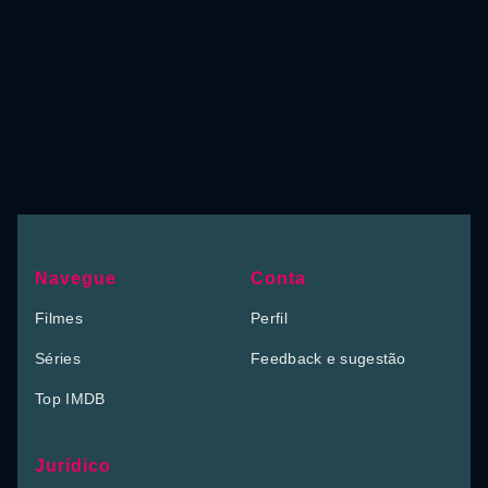
Navegue
Conta
Filmes
Perfil
Séries
Feedback e sugestão
Top IMDB
Jurídico