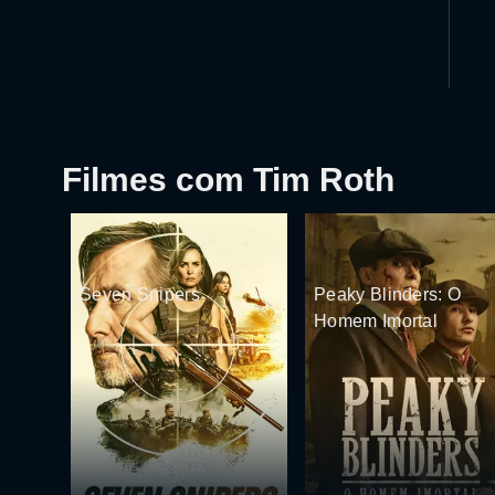
Filmes com Tim Roth
Seven Snipers
Peaky Blinders: O
Homem Imortal