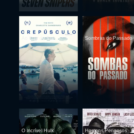
Ao Cair do Sol
Sombras do Passado
O Incrível Hulk
Homens Perigosos