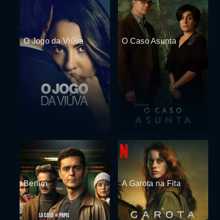
O Jogo da Viúva
O Caso Asunta
Berlim
A Garota na Fita