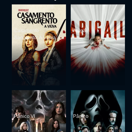
Casamento
Abigail
Sangrento: A Viúva
Pânico VI
Pânico