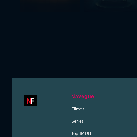
Navegue
Filmes
Séries
Top IMDB