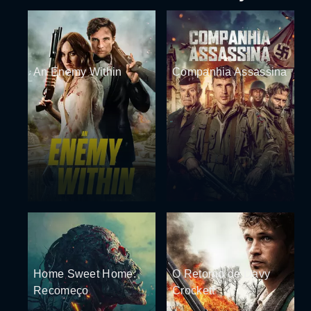
An Enemy Within
Companhia Assassina
Home Sweet Home:
O Retorno de Davy
Recomeço
Crockett