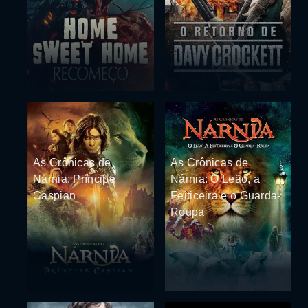
As Crônicas de
As Crônicas de
Nárnia: Príncipe
Nárnia: O Leão, a
Caspian
Feiticeira e o Guarda-
Roupa