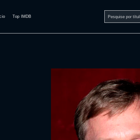
cio
Top IMDB