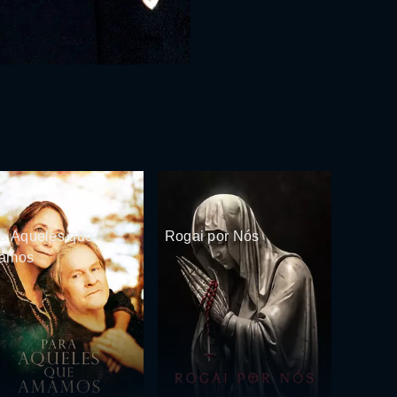
a Aqueles que
Rogai por Nós
amos