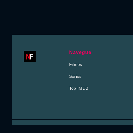
Navegue
Filmes
Séries
Top IMDB