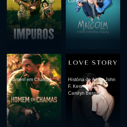
Continua Injusta
Homem em Chamas
História de Amor: John
F. Kennedy Jr. e
Carolyn Bessette