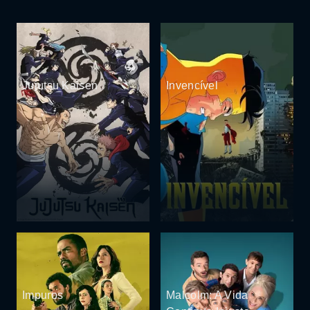
Jujutsu Kaisen
Invencível
Impuros
Malcolm: A Vida