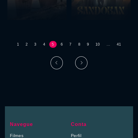
1
2
3
4
5
6
7
8
9
10
...
41
Navegue
Conta
Filmes
Perfil