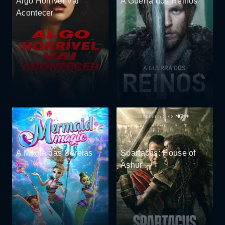
Algo Horrível Vai
A Guerra dos Reinos
Acontecer
A Magia das Sereias
Spartacus: House of
Ashur