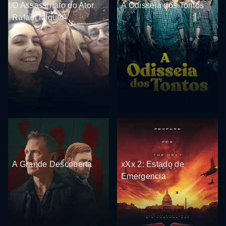
O Assassinato do Ator
A Odisseia dos Tontos
Rafael Miguel
A Grande Descoberta
xXx 2: Estado de
Emergencia