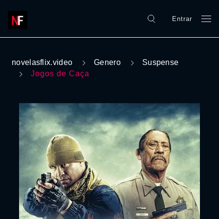
Entrar
novelasflix.video
Genero
Suspense
Jogos de Caça