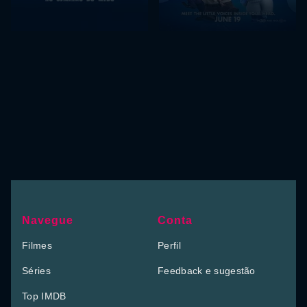
Navegue
Conta
Filmes
Perfil
Séries
Feedback e sugestão
Top IMDB