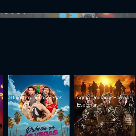
0:00:00 /
0:00
Divórcio em Las Vegas
Águia Dourada: Forças
Especiais