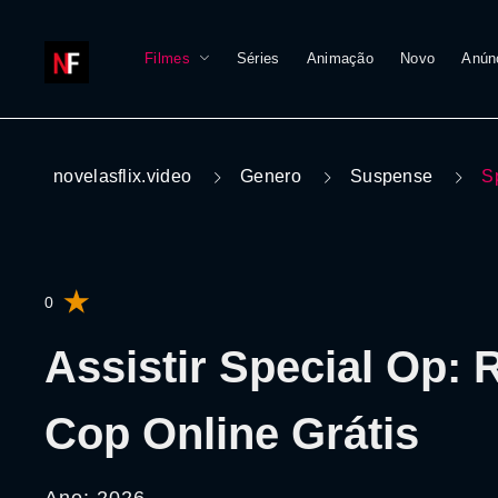
Filmes
Séries
Animação
Novo
Anún
novelasflix.video
Genero
Suspense
S
0
Assistir Special Op: 
Cop Online Grátis