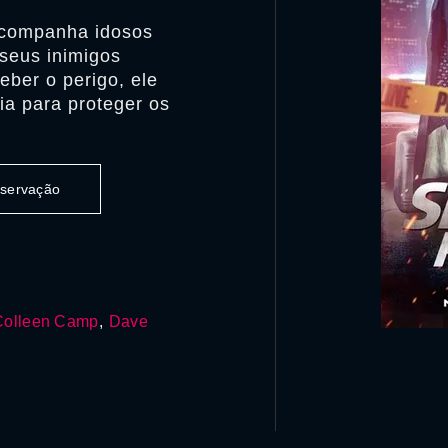
 acompanha idosos
seus inimigos
eber o perigo, ele
ia para proteger os
observação
Colleen Camp
,
Dave