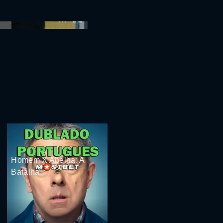
:00
Homem X Abelha: A
Batalha