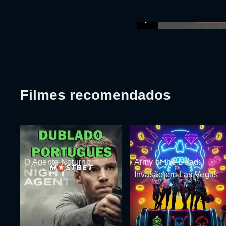
Filmes recomendados
O Agente Noturno
Army of the Dead:
Invasão em Las Vegas