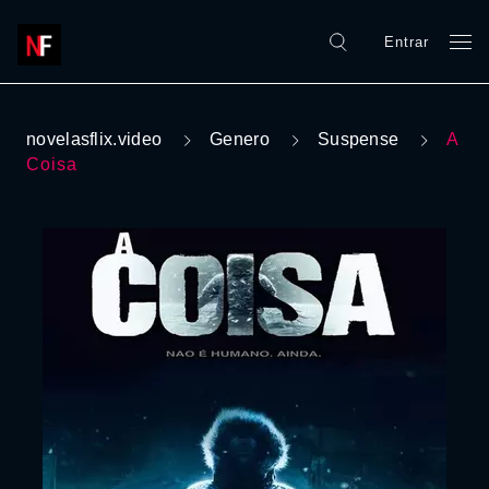
Entrar
novelasflix.video
Genero
Suspense
A
Coisa