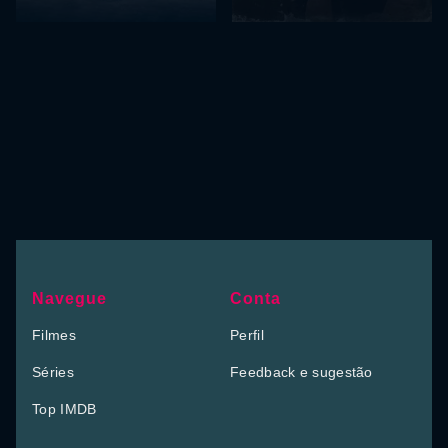
Navegue
Conta
Filmes
Perfil
Séries
Feedback e sugestão
Top IMDB