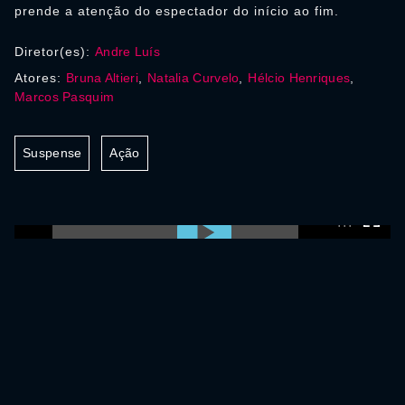
prende a atenção do espectador do início ao fim.
Diretor(es):
Andre Luís
Atores:
Bruna Altieri
,
Natalia Curvelo
,
Hélcio Henriques
,
Marcos Pasquim
Suspense
Ação
0:00:00 /
0:00:00