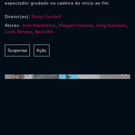
espectador grudado na cadeira do início ao fim.
Diretor(es):
Rusty Cundieff
Atores:
Josh Hutcherson
,
Morgan Freeman
,
Greg Germann
,
Lovie Simone
,
Bevin Bru
Suspense
Ação
0:00:00 /
0:00:00