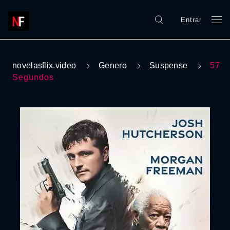
Entrar
novelasflix.video
Genero
Suspense
57
Segundos