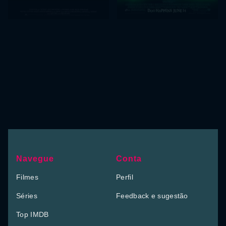
Navegue
Conta
Filmes
Perfil
Séries
Feedback e sugestão
Top IMDB