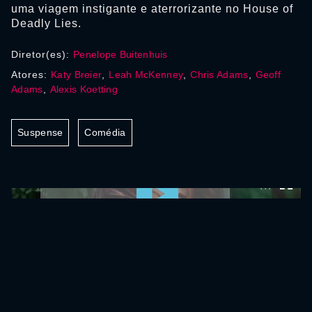
uma viagem instigante e aterrorizante no House of
Deadly Lies.
Diretor(es):
Penelope Buitenhuis
Atores:
Katy Breier
,
Leah McKenney
,
Chris Adams
,
Geoff
Adams
,
Alexis Koetting
Suspense
Comédia
0:00:00 /
0:00:00