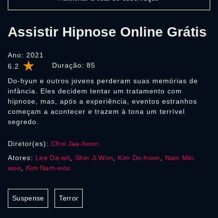
Assistir Hipnose Online Grátis
Ano: 2021
Duração:
85
6.2
Do-hyun e outros jovens perderam suas memórias de
infância. Eles decidem tentar um tratamento com
hipnose, mas, após a experiência, eventos estranhos
começam a acontecer e trazem à tona um terrível
segredo.
Diretor(es):
Choi Jae-hoon
Atores:
Lee Da-wit
,
Shin Ji Won
,
Kim Do-hoon
,
Nam Min-
woo
,
Kim Nam-woo
Suspense
Terror