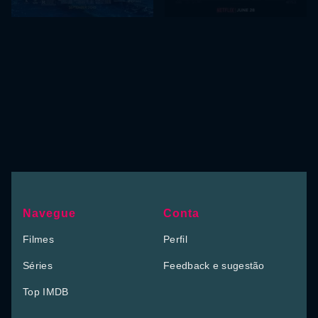
Navegue
Conta
Filmes
Perfil
Séries
Feedback e sugestão
Top IMDB