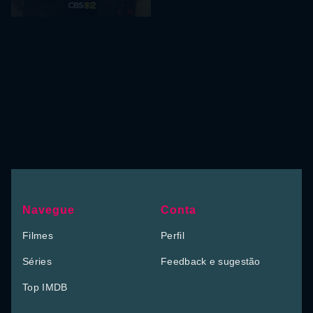
Navegue
Conta
Filmes
Perfil
Séries
Feedback e sugestão
Top IMDB