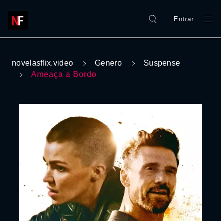
Entrar
novelasflix.video
Genero
Suspense
Ameaça a Bordo