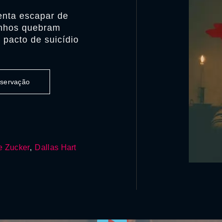
tenta escapar de
ranhos quebram
 pacto de suicídio
observação
e Zucker
,
Dallas Hart
0:00:00 /
0:00