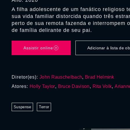
Ano: 2020
A filha adolescente de um fanático religioso 
sua vida familiar distorcida quando três est
perto de sua remota fazenda e interrompem o
de família delirante de seu pai.
Assistir online
Adicionar à lista de 
Diretor(es):
John Rauschelbach
,
Brad Helmink
Atores:
Holly Taylor
,
Bruce Davison
,
Rita Volk
,
Ariann
Suspense
Terror