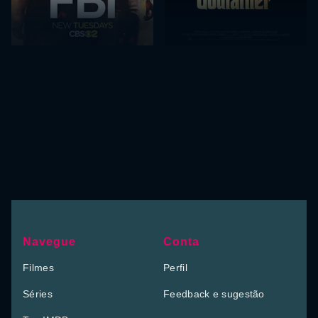
Navegue
Conta
Filmes
Perfil
Séries
Feedback e sugestão