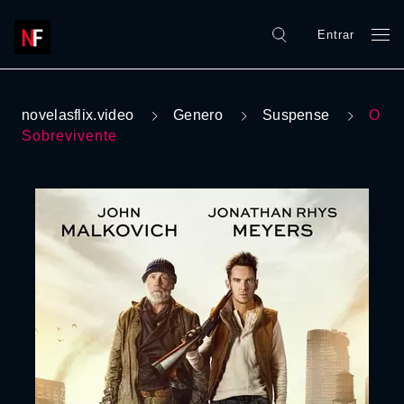
Entrar
novelasflix.video
Genero
Suspense
O
Sobrevivente