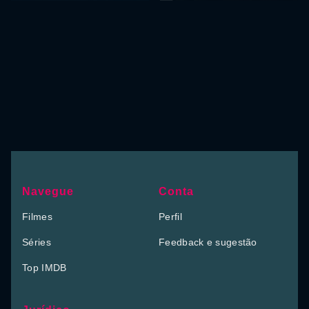
Navegue
Conta
Filmes
Perfil
Séries
Feedback e sugestão
Top IMDB