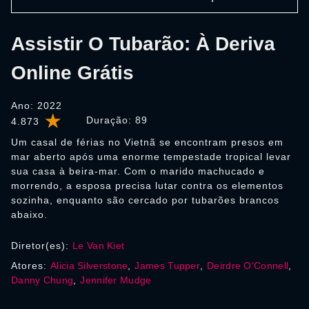
Assistir O Tubarão: À Deriva
Online Grátis
Ano: 2022
Duração:
89
4.873
Um casal de férias no Vietnã se encontram presos em
mar aberto após uma enorme tempestade tropical levar
sua casa à beira-mar. Com o marido machucado e
morrendo, a esposa precisa lutar contra os elementos
sozinha, enquanto são cercado por tubarões brancos
abaixo.
Diretor(es):
Le Van Kiet
Atores:
Alicia Silverstone
,
James Tupper
,
Deirdre O'Connell
,
Danny Chung
,
Jennifer Mudge