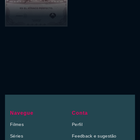
Navegue
Conta
Filmes
Perfil
Séries
Feedback e sugestão