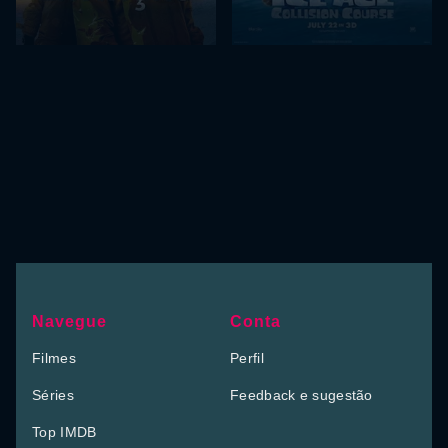
Navegue
Conta
Filmes
Perfil
Séries
Feedback e sugestão
Top IMDB