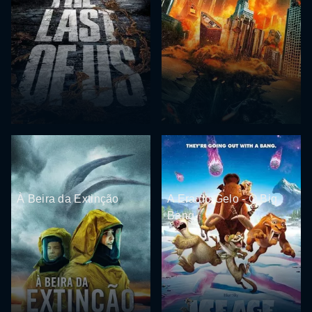
À Beira da Extinção
A Era do Gelo - O Big
Bang