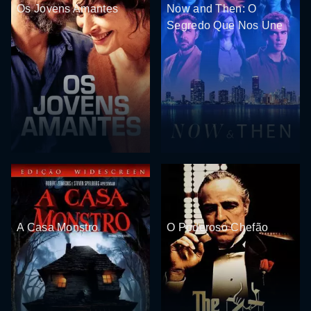
Os Jovens Amantes
Now and Then: O
Segredo Que Nos Une
A Casa Monstro
O Poderoso Chefão