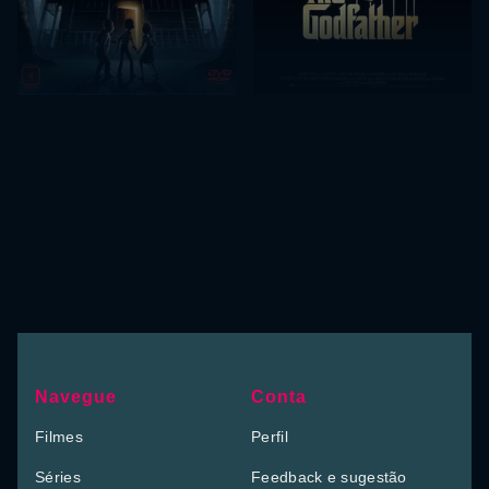
Navegue
Conta
Filmes
Perfil
Séries
Feedback e sugestão