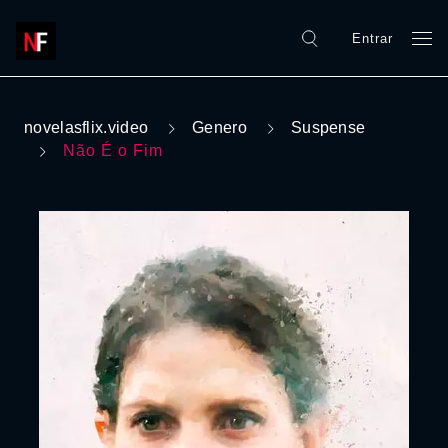
Entrar
novelasflix.video
Genero
Suspense
Não É o Fim