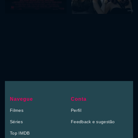
Navegue
Conta
Filmes
Perfil
Séries
Feedback e sugestão
Top IMDB