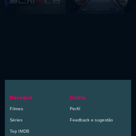
Navegue
Conta
Filmes
Perfil
Séries
Feedback e sugestão
Top IMDB