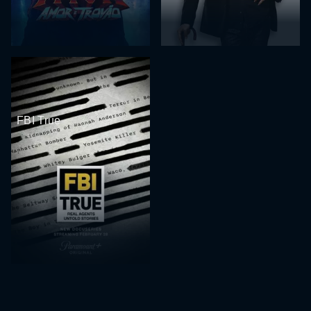
FBI True