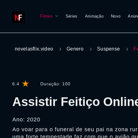
Filmes
Séries
Animação
Novo
Anún
novelasflix.video
Genero
Suspense
F
6.4
Duração:
100
Assistir Feitiço Onlin
Ano: 2020
Ao voar para o funeral de seu pai na zona ru
uma forte tempestade faz com que o avião qu