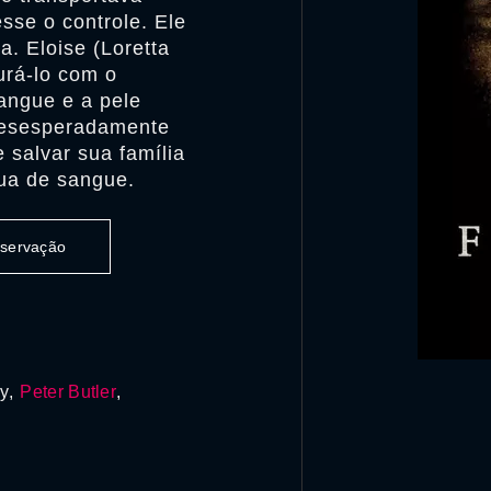
sse o controle. Ele
a. Eloise (Loretta
urá-lo com o
angue e a pele
 desesperadamente
e salvar sua família
lua de sangue.
observação
ey,
Peter Butler
,