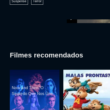
Suspense
Terror
Filmes recomendados
Now and Then: O
Alvin e os Esquilos: Na
Segredo Que Nos Une
Estrada