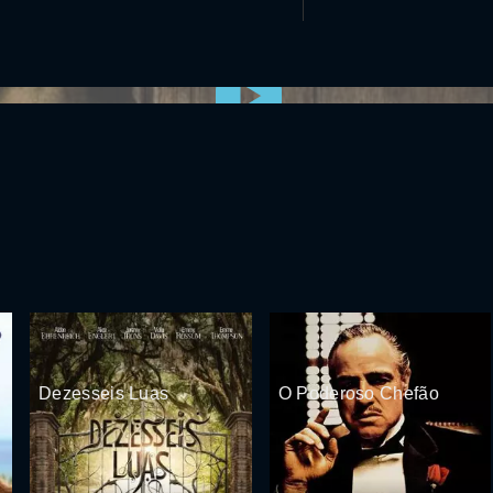
0:00:00 /
0:00
Dezesseis Luas
O Poderoso Chefão