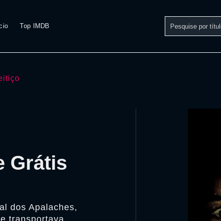
cio
Top IMDB
eitiço
e Grátis
ral dos Apalaches,
e transportava