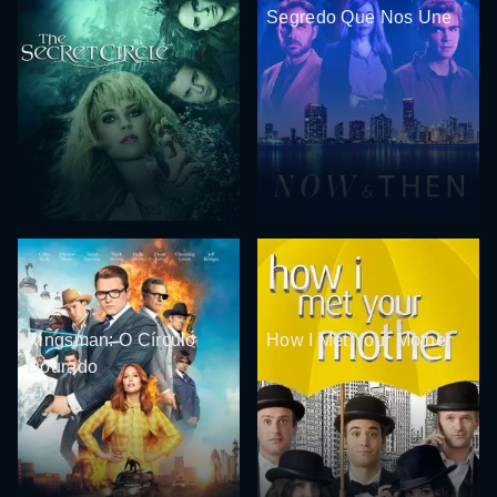
Segredo Que Nos Une
Kingsman: O Círculo
How I Met Your Mother
Dourado