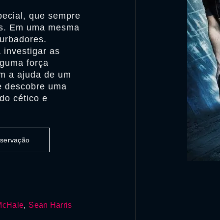
pecial, que sempre
sos. Em uma mesma
turbadores.
 investigar as
lguma força
om a ajuda de um
e descobre uma
do cético e
observação
McHale
,
Sean Harris