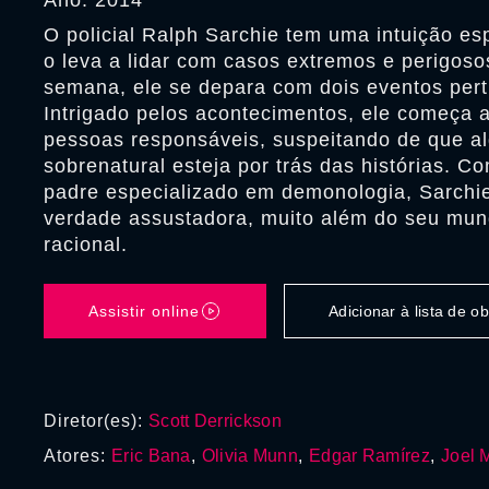
Ano: 2014
O policial Ralph Sarchie tem uma intuição es
o leva a lidar com casos extremos e perigo
semana, ele se depara com dois eventos per
Intrigado pelos acontecimentos, ele começa a
pessoas responsáveis, suspeitando de que a
sobrenatural esteja por trás das histórias. C
padre especializado em demonologia, Sarchi
verdade assustadora, muito além do seu mun
racional.
Assistir online
Adicionar à lista de 
Diretor(es):
Scott Derrickson
Atores:
Eric Bana
,
Olivia Munn
,
Edgar Ramírez
,
Joel 