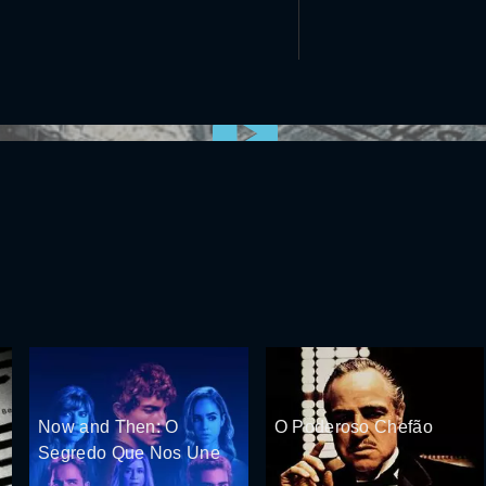
0:00:00 /
0:00
Now and Then: O
O Poderoso Chefão
Segredo Que Nos Une