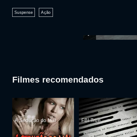
Suspense
Ação
Filmes recomendados
A Sedução do Mal
FBI True