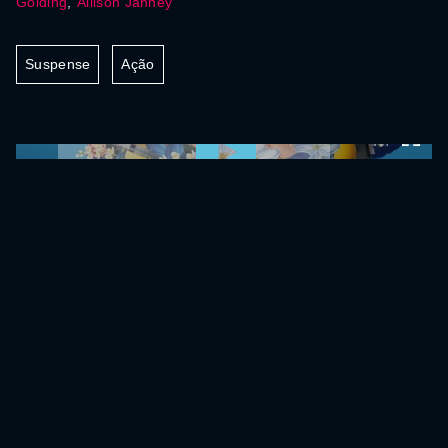
Golding
,
Allison Janney
Suspense
Ação
0:00:00 /
0:00:00