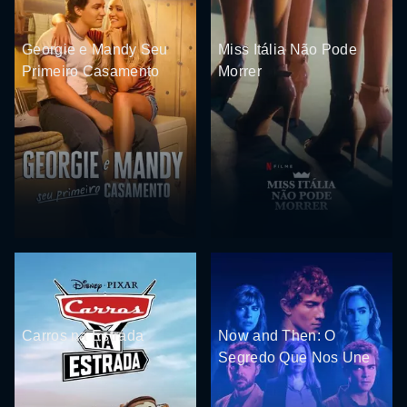
Georgie e Mandy Seu
Miss Itália Não Pode
Primeiro Casamento
Morrer
Carros na Estrada
Now and Then: O
Segredo Que Nos Une