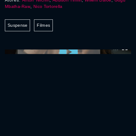
Atores:
Anton Yelchin
,
Addison Timlin
,
Willem Dafoe
,
Gugu
Mbatha-Raw
,
Nico Tortorella
Suspense
Filmes
0:00:00 /
0:00:00