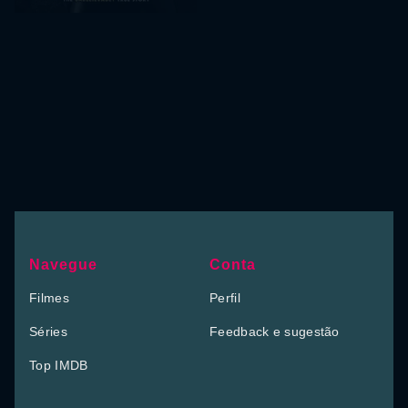
Navegue
Conta
Filmes
Perfil
Séries
Feedback e sugestão
Top IMDB