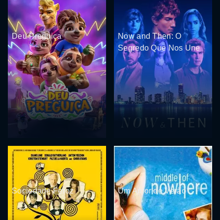
Deu Preguiça
Now and Then: O
Segredo Que Nos Une
Sociedade Feroz
Um Amor de Verão